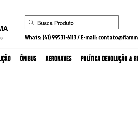
a quinta roda+trava+trava gavião+antifurto cavalo+antifurto+trava caminhão+antifurto caminhão+trava estepe+antifurto estepe+porca antifurto roda+lacra tanque+antifurto
MMA
Whats: (41) 99531-6113 / E-mail:
contato@flamm
as
UÇÃO
ÔNIBUS
AERONAVES
POLÍTICA DEVOLUÇÃO &