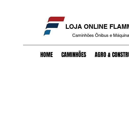
que caminhão+tampa antivazamento+tanque bepo+trava tanque combustível+tampa tanque+trava bateria+antifurto bateria+trava+carreta+trava pino rei+antifurto carreta+trav
LOJA ONLINE FLA
Caminhões Ônibus e Máquin
HOME
CAMINHÕES
AGRO & CONSTR