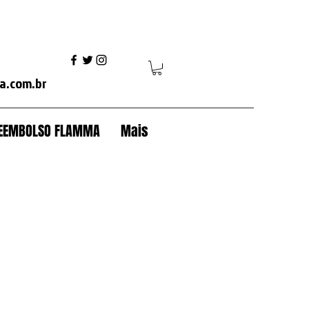
 modulo scania+trava+baú+antifurto baú+scania+volvo fh+volvo vm+mercedes axor+mercedes actros+ford cargo+iveco+volkswagen+caterpillar+case+komatsu+jcb+trator esteira+
a.com.br
 REEMBOLSO FLAMMA
Mais