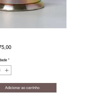
Preço
75,00
dade
*
Adicionar ao carrinho