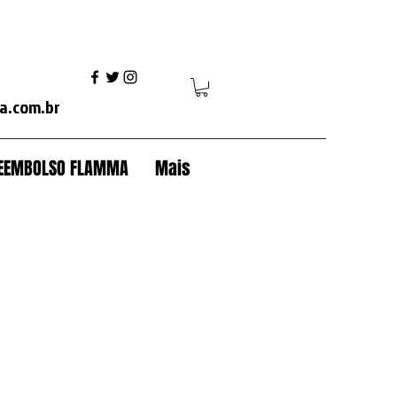
 modulo scania+trava+baú+antifurto baú+scania+volvo fh+volvo vm+mercedes axor+mercedes actros+ford cargo+iveco+volkswagen+caterpillar+case+komatsu+jcb+trator esteira+
a.com.br
 REEMBOLSO FLAMMA
Mais