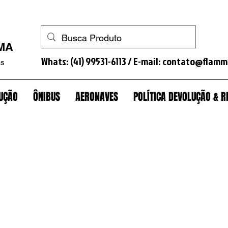
a quinta roda+trava+trava gavião+antifurto cavalo+antifurto+trava caminhão+antifurto caminhão+trava estepe+antifurto estepe+porca antifurto roda+lacra tanque+antifurto
MMA
Whats: (41) 99531-6113 / E-mail:
contato@flamm
as
UÇÃO
ÔNIBUS
AERONAVES
POLÍTICA DEVOLUÇÃO &