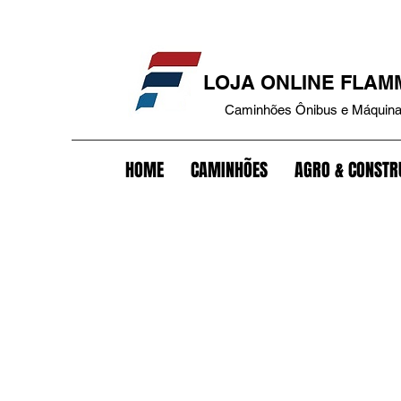
que caminhão+tampa antivazamento+tanque bepo+trava tanque combustível+tampa tanque+trava bateria+antifurto bateria+trava+carreta+trava pino rei+antifurto carreta+trav
LOJA ONLINE FLA
Caminhões Ônibus e Máquin
HOME
CAMINHÕES
AGRO & CONSTR