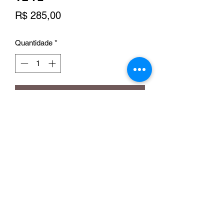
Preço
R$ 285,00
Quantidade
*
Adicionar ao carrinho
Loja Online Flamma
contato@flamma.com.br
Fone/Whats:
(41) 99531-6113
Rod. Régis Bittencourt, nº 15.182 - Xaxim -
Curitiba - PR - CEP:
81.690-300