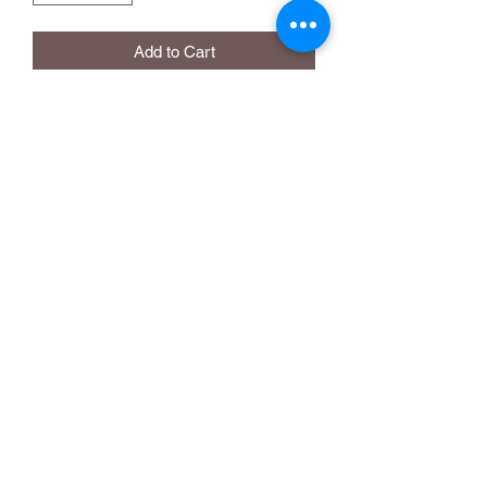
Add to Cart
Online Store Flamma
contato@flamma.com.br
Phone/WhatsApp:
(41) 99531-6113
Rod. Régis Bittencourt, nº 15.182 - Xaxim -
Curitiba - PR - CEP:
81.690-300
©2023 by Flamma Online Store.