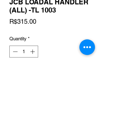
JCB LOADAL HANDLER
(ALL) -TL 1003
Price
R$315.00
Quantity
*
Add to Cart
Online Store Flamma
contato@flamma.com.br
Phone/WhatsApp:
(41) 99531-6113