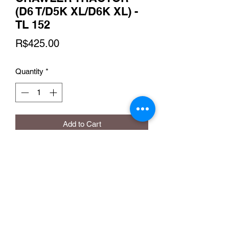
(D6 T/D5K XL/D6K XL) -
TL 152
Price
R$425.00
Quantity
*
Add to Cart
Online Store Flamma