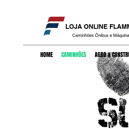
que caminhão+tampa antivazamento+tanque bepo+trava tanque combustível+tampa tanque+trava bateria+antifurto bateria+trava+carreta+trava pino rei+antifurto carreta+trav
LOJA ONLINE FLA
Caminhões Ônibus e Máquin
HOME
CAMINHÕES
AGRO & CONSTR