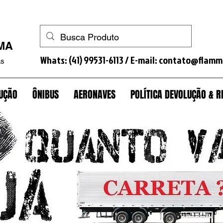
a quinta roda+trava+trava gavião+antifurto cavalo+antifurto+trava caminhão+antifurto caminhão+trava estepe+antifurto estepe+porca antifurto roda+lacra tanque+antifurto
MMA
Whats: (41) 99531-6113 / E-mail:
contato@flamm
as
UÇÃO
ÔNIBUS
AERONAVES
POLÍTICA DEVOLUÇÃO &