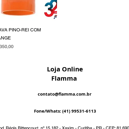
Visualização rápida
AVA PINO-REI COM
ANGE
ço
350,00
Loja Online
Flamma
contato@flamma.com.br
Fone/Whats: (41) 99531-6113
d. Régis Bittencourt, nº 15.182 - Xaxim - Curitiba - PR - CEP: 81.69