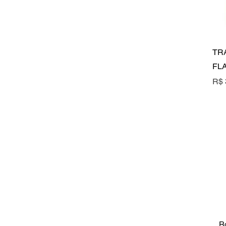
TR
FL
Pre
R$ 
Ro