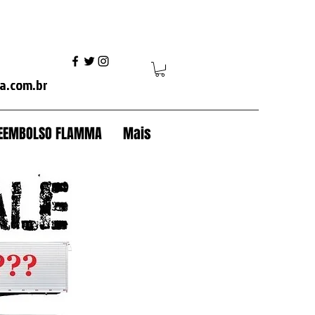
 modulo scania+trava+baú+antifurto baú+scania+volvo fh+volvo vm+mercedes axor+mercedes actros+ford cargo+iveco+volkswagen+caterpillar+case+komatsu+jcb+trator esteira+
a.com.br
 REEMBOLSO FLAMMA
Mais